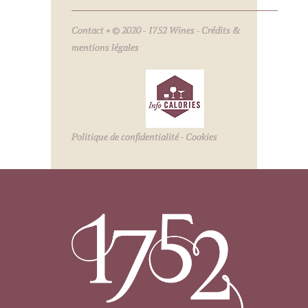
Contact
• © 2020 - 1752 Wines -
Crédits &
mentions légales
Politique de confidentialité
-
Cookies